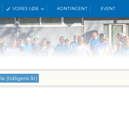
VORES LØB
KONTINGENT
EVENT
le (tidligere år)