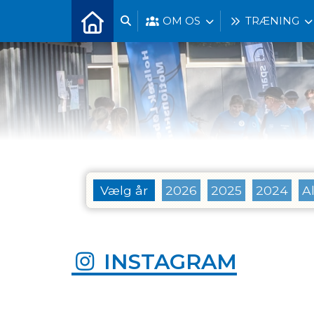
OM OS
TRÆNING
Vælg år
2026
2025
2024
Al
INSTAGRAM