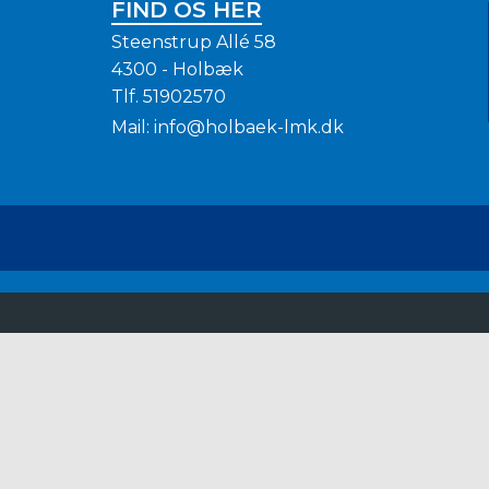
FIND OS HER
Steenstrup Allé 58
4300 - Holbæk
Tlf.
51902570
Mail:
info@holbaek-lmk.dk